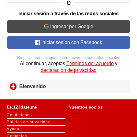
o
Iniciar sesión a través de las redes sociales
Ingresar por Google
Iniciar sesión con Facebook
No publicamos ninguna información en sus redes sociales
Al continuar, aceptas
Términos del acuerdo
y
declaración de privacidad
Bienvenido
click
to
expand
contents
Es.123date.me
Nuestros socios
Condiciones
Política de privacidad
Ayuda
Contactos