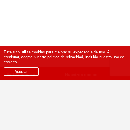
Este sitio utiliza cookies para mejorar su experiencia de uso. Al
continuar, acepta nuestra
política de privacidad
, incluido nuestro uso de
cookies.
Aceptar
Es.123date.me
Nuestros socios
Condiciones
Política de privacidad
Ayuda
Contactos
Programa de afiliación
Versión completa
Para personas con
discapacidad