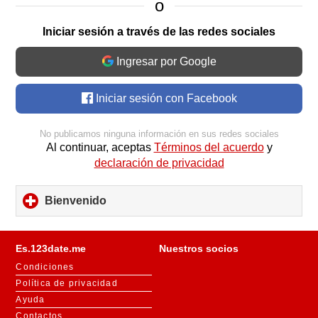
o
Iniciar sesión a través de las redes sociales
Ingresar por Google
Iniciar sesión con Facebook
No publicamos ninguna información en sus redes sociales
Al continuar, aceptas
Términos del acuerdo
y
declaración de privacidad
Bienvenido
click
to
expand
contents
Es.123date.me
Nuestros socios
Condiciones
Política de privacidad
Ayuda
Contactos