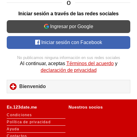
o
Iniciar sesión a través de las redes sociales
Ingresar por Google
Iniciar sesión con Facebook
No publicamos ninguna información en sus redes sociales
Al continuar, aceptas
Términos del acuerdo
y
declaración de privacidad
Bienvenido
click
to
expand
contents
Es.123date.me
Nuestros socios
Condiciones
Política de privacidad
Ayuda
Contactos