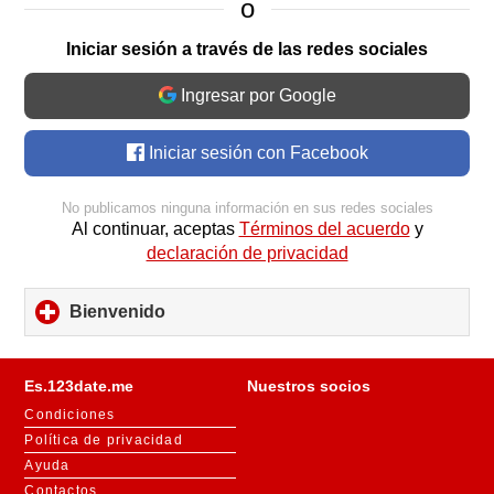
o
Iniciar sesión a través de las redes sociales
Ingresar por Google
Iniciar sesión con Facebook
No publicamos ninguna información en sus redes sociales
Al continuar, aceptas
Términos del acuerdo
y
declaración de privacidad
Bienvenido
click
to
expand
contents
Es.123date.me
Nuestros socios
Condiciones
Política de privacidad
Ayuda
Contactos