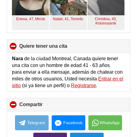
Елена, 47,
Minsk
Natali, 41,
Toronto
Christina, 40,
Krasnoyarsk
quiere tener una cita
click
to
collapse
Nara
de la ciudad Montreal, Canada quiere tener
contents
una cita con un hombre de edad 41 - 63 años
para enviar a ella mensaje, además de chatear con
miles de otros usuarios, Usted necesita
Entrar en el
sitio
(si ya tiene un perfil) o
Registrarse
.
Compartir
click
to
collapse
contents
Telegram
Facebook
WhatsApp