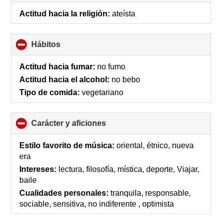
to
collapse
Actitud hacia la religión:
ateísta
contents
Hábitos
click
to
collapse
Actitud hacia fumar:
no fumo
contents
Actitud hacia el alcohol:
no bebo
Tipo de comida:
vegetariano
Carácter y aficiones
click
to
collapse
Estilo favorito de música:
oriental, étnico, nueva
contents
era
Intereses:
lectura, filosofía, mística, deporte, Viajar,
baile
Cualidades personales:
tranquila, responsable,
sociable, sensitiva, no indiferente , optimista