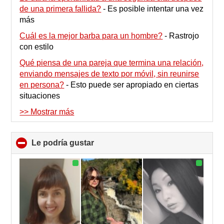
de una primera fallida?
-
Es posible intentar una vez
más
Cuál es la mejor barba para un hombre?
-
Rastrojo
con estilo
Qué piensa de una pareja que termina una relación,
enviando mensajes de texto por móvil, sin reunirse
en persona?
-
Esto puede ser apropiado en ciertas
situaciones
>> Mostrar más
Le podría gustar
click
to
collapse
contents