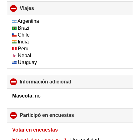
Viajes
click
to
collapse
Argentina
contents
Brazil
Chile
India
Peru
Nepal
Uruguay
Información adicional
click
to
collapse
Mascota:
no
contents
Participó en encuestas
click
to
collapse
Votar en encuestas
contents
El verdadero amor es...?
-
Una realidad