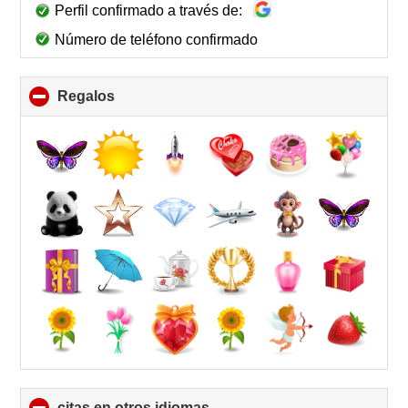
Perfil confirmado a través de:
Número de teléfono confirmado
Regalos
click
to
collapse
contents
citas en otros idiomas
click