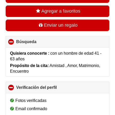
Agregar a favoritos
Enviar un regalo
Búsqueda
click
to
collapse
Quisiera conocerte :
con un hombre de edad 41 -
contents
63 años
Propósito de la cita:
Amistad , Amor, Matrimonio,
Encuentro
Verificación del perfil
click
to
collapse
Fotos verificadas
contents
Email confirmado