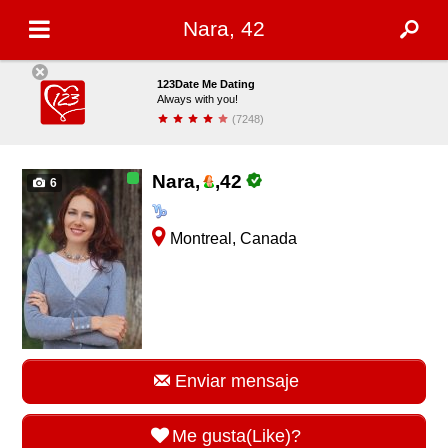
Nara, 42
123Date Me Dating
Always with you!
(7248)
Descargar
Nara,
,
42
6
Montreal, Canada
Enviar mensaje
Me gusta(Like)?