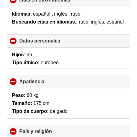
to
collapse
Idiomas:
español , inglés , ruso
contents
Buscando citas en idiomas.:
ruso, inglés, español
Datos personales
click
to
collapse
Hijos:
no
contents
Tipo étnico:
europeo
Apariencia
click
to
collapse
Peso:
60 kg
contents
Tamaño:
175 cm
Tipo de cuerpo:
delgado
País y religión
click