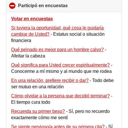
Participó en encuestas
click
to
collapse
Votar en encuestas
contents
Si tuviera la oportunidad, qué cosa le gustaría
cambiar de Usted?
-
Estatus social o situación
financiera
Qué peinado es mejor para un hombre calvo?
-
Afeitar la cabeza
Qué significa para Usted crecer espiritualmente?
-
Conocerme a mí mismo y al mundo que me rodea
En una relación, prefiere recibir o dar?
-
Todo debe
ser mutuo en una relación
Cómo olvidar a la persona que decidió terminar?
-
El tiempo cura todo
Recuerda su primer beso?
-
Sí, pero no recuerdo
exactamente cómo me sentí
Se siente nervioso/a antes de su primera cita?
-
Sí