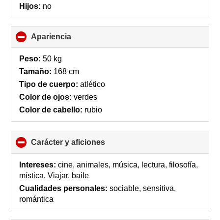
contents
Hijos:
no
Apariencia
click
to
collapse
Peso:
50 kg
contents
Tamaño:
168 cm
Tipo de cuerpo:
atlético
Color de ojos:
verdes
Color de cabello:
rubio
Carácter y aficiones
click
to
collapse
Intereses:
cine, animales, música, lectura, filosofía,
contents
mística, Viajar, baile
Cualidades personales:
sociable, sensitiva,
romántica