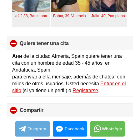
afaf, 38,
Barcelona
Bahar, 39,
Valencia
Julia, 40,
Pamplona
quiere tener una cita
click
to
collapse
Ани
de la ciudad Almeria, Spain quiere tener una
contents
cita con un hombre de edad 35 - 45 años en
Andalucia, Spain.
para enviar a ella mensaje, además de chatear con
miles de otros usuarios, Usted necesita
Entrar en el
sitio
(si ya tiene un perfil) o
Registrarse
.
Compartir
click
to
collapse
contents
Telegram
Facebook
WhatsApp