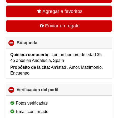
Agregar a favoritos
Enviar un regalo
Búsqueda
click
to
collapse
Quisiera conocerte :
con un hombre de edad 35 -
contents
45 años
en
Andalucia, Spain
Propósito de la cita:
Amistad , Amor, Matrimonio,
Encuentro
Verificación del perfil
click
to
collapse
Fotos verificadas
contents
Email confirmado