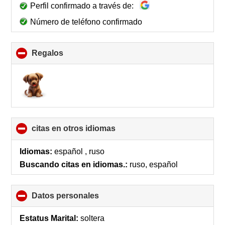
Perfil confirmado a través de:
Número de teléfono confirmado
Regalos
click
to
collapse
contents
citas en otros idiomas
click
to
collapse
Idiomas:
español , ruso
contents
Buscando citas en idiomas.:
ruso, español
Datos personales
click
to
collapse
Estatus Marital:
soltera