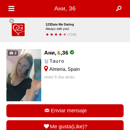
Ани, 36
123Date Me Dating
Always with you!
(7248)
Descargar
Ани,
,
36
2
Tauro
Almeria, Spain
visitó 6 día atrás
Enviar mensaje
Me gusta(Like)?