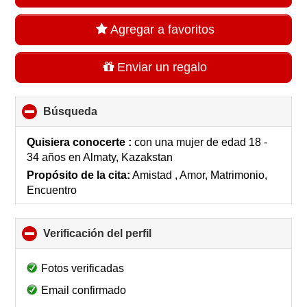
Agregar a favoritos
Enviar un regalo
Búsqueda
click
to
collapse
Quisiera conocerte :
con una mujer de edad 18 -
contents
34 años
en
Almaty, Kazakstan
Propósito de la cita:
Amistad , Amor, Matrimonio,
Encuentro
Verificación del perfil
click
to
collapse
Fotos verificadas
contents
Email confirmado