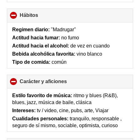
Hábitos
click
to
collapse
Regimen diario:
"Madrugar"
contents
Actitud hacia fumar:
no fumo
Actitud hacia el alcohol:
de vez en cuando
Bebida alcohólica favorita:
vino blanco
Tipo de comida:
común
Carácter y aficiones
click
to
collapse
Estilo favorito de música:
ritmo y blues (R&B),
contents
blues, jazz, música de baile, clásica
Intereses:
tv / video, cine, pubs, arte, Viajar
Cualidades personales:
tranquilo, responsable ,
seguro de sí mismo, sociable, optimista, curioso