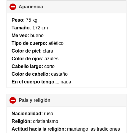
Apariencia
click
to
collapse
Peso:
75 kg
contents
Tamaño:
172 cm
Me veo:
bueno
Tipo de cuerpo:
atlético
Color de piel:
clara
Color de ojos:
azules
Cabello largo:
corto
Color de cabello:
castaño
En el cuerpo tengo...:
nada
País y religión
click
to
collapse
Nacionalidad:
ruso
contents
Religión:
cristianismo
Actitud hacia la religión:
mantengo las tradiciones