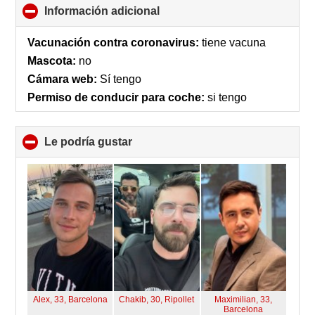
Información adicional
click
to
collapse
Vacunación contra coronavirus:
tiene vacuna
contents
Mascota:
no
Cámara web:
Sí tengo
Permiso de conducir para coche:
si tengo
Le podría gustar
click
to
collapse
contents
Alex, 33,
Barcelona
Chakib, 30,
Ripollet
Maximilian, 33,
Barcelona