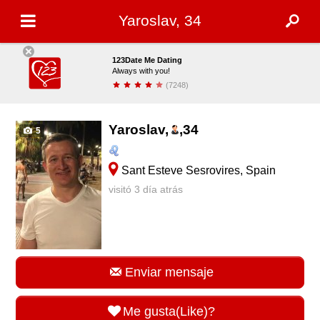
Yaroslav, 34
123Date Me Dating
Always with you!
(7248)
Descargar
Yaroslav,
,
34
5
Sant Esteve Sesrovires, Spain
visitó 3 día atrás
Enviar mensaje
Me gusta(Like)?