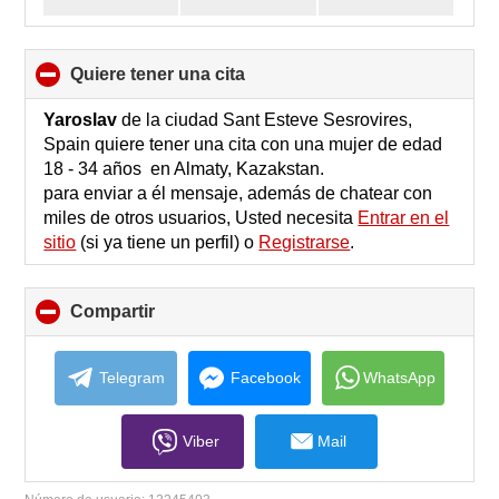
quiere tener una cita
click
to
collapse
Yaroslav
de la ciudad Sant Esteve Sesrovires,
contents
Spain quiere tener una cita con una mujer de edad
18 - 34 años en Almaty, Kazakstan.
para enviar a él mensaje, además de chatear con
miles de otros usuarios, Usted necesita
Entrar en el
sitio
(si ya tiene un perfil) o
Registrarse
.
Compartir
click
to
collapse
contents
Telegram
Facebook
WhatsApp
Viber
Mail