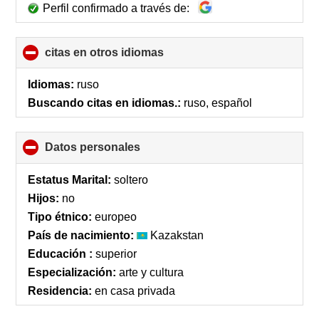
Perfil confirmado a través de:
citas en otros idiomas
click
to
collapse
Idiomas:
ruso
contents
Buscando citas en idiomas.:
ruso, español
Datos personales
click
to
collapse
Estatus Marital:
soltero
contents
Hijos:
no
Tipo étnico:
europeo
País de nacimiento:
Kazakstan
Educación :
superior
Especialización:
arte y cultura
Residencia:
en casa privada