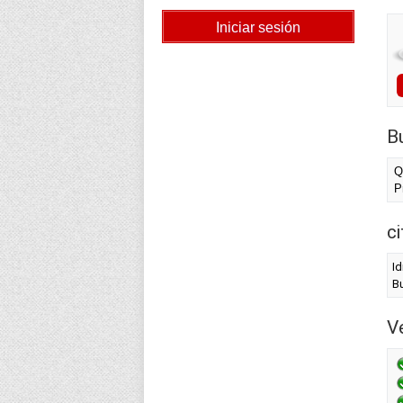
B
Q
P
c
I
Bu
Ve