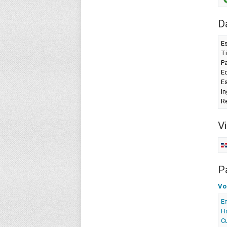
D
Es
Ti
P
Ed
Es
In
R
Vi
P
Vo
En
Ha
Cu