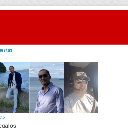
uestas
oto
egalos