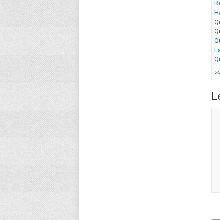
R
Ha
Q
Qu
Q
E
Q
>
L