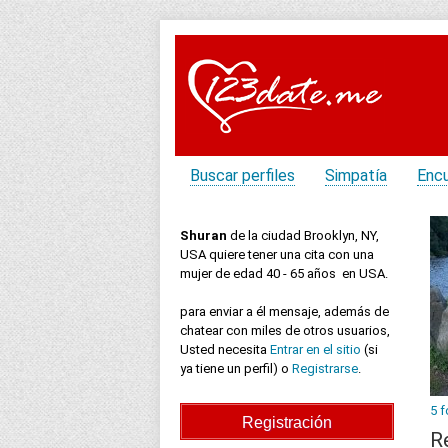
Buscar perfiles
Simpatía
Enc
Shuran
de la ciudad Brooklyn, NY,
USA quiere tener una cita con una
mujer de edad 40 - 65 años en USA.
para enviar a él mensaje, además de
chatear con miles de otros usuarios,
Usted necesita
Entrar en el sitio
(si
ya tiene un perfil) o
Registrarse
.
5 f
R