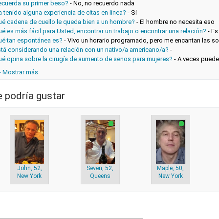
ecuerda su primer beso?
-
No, no recuerdo nada
 tenido alguna experiencia de citas en línea?
-
Sí
ué cadena de cuello le queda bien a un hombre?
-
El hombre no necesita eso
é es más fácil para Usted, encontrar un trabajo o encontrar una relación?
-
Es
ué tan espontánea es?
-
Vivo un horario programado, pero me encantan las s
stá considerando una relación con un nativo/a americano/a?
-
ué opina sobre la cirugía de aumento de senos para mujeres?
-
A veces puede
> Mostrar más
e podría gustar
John, 52,
Seven, 52,
Maple, 50,
New York
Queens
New York