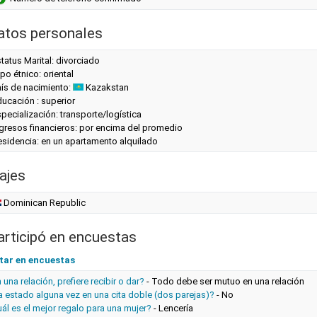
atos personales
tatus Marital: divorciado
po étnico: oriental
aís de nacimiento:
Kazakstan
ucación : superior
pecialización: transporte/logística
gresos financieros: por encima del promedio
esidencia: en un apartamento alquilado
ajes
Dominican Republic
articipó en encuestas
tar en encuestas
 una relación, prefiere recibir o dar?
-
Todo debe ser mutuo en una relación
 estado alguna vez en una cita doble (dos parejas)?
-
No
ál es el mejor regalo para una mujer?
-
Lencería