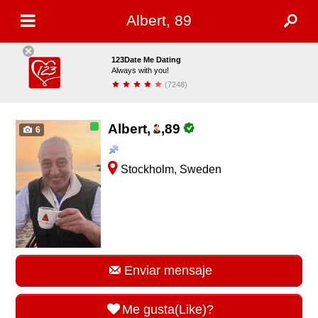
Albert, 89
123Date Me Dating
Always with you!
(7248)
Descargar
Albert,
,
89
6
Stockholm, Sweden
Enviar mensaje
Me gusta(Like)?