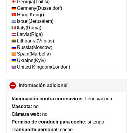
Georgia(Tbilisi)
Germany(Dusseldorf)
Hong Kong()
Israel(Jerusalem)
Italy(Roma)
Latvia(Riga)
Lithuania(Vilnius)
Russia(Moscow)
Spain(Marbella)
Ukraine(Kyiv)
United Kingdom(London)
Información adicional
click
to
collapse
Vacunación contra coronavirus:
tiene vacuna
contents
Mascota:
no
Cámara web:
no
Permiso de conducir para coche:
si tengo
Transporte personal:
coche