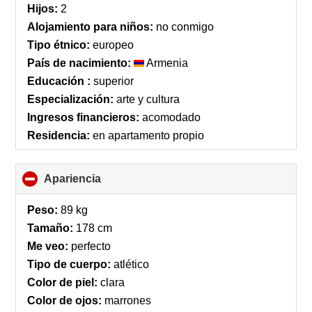
contents
Hijos:
2
Alojamiento para niños:
no conmigo
Tipo étnico:
europeo
País de nacimiento:
Armenia
Educación :
superior
Especialización:
arte y cultura
Ingresos financieros:
acomodado
Residencia:
en apartamento propio
Apariencia
click
to
collapse
Peso:
89 kg
contents
Tamaño:
178 cm
Me veo:
perfecto
Tipo de cuerpo:
atlético
Color de piel:
clara
Color de ojos:
marrones