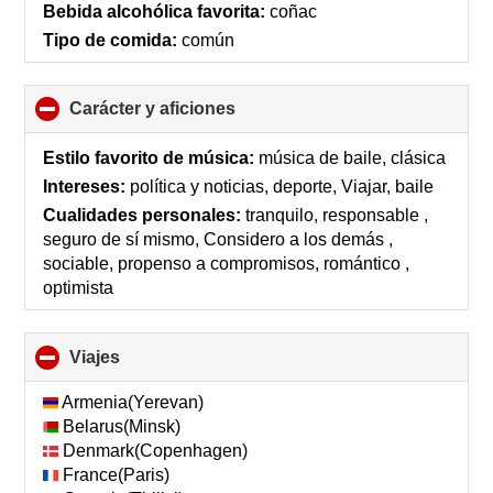
Bebida alcohólica favorita:
coñac
Tipo de comida:
común
Carácter y aficiones
click
to
collapse
Estilo favorito de música:
música de baile, clásica
contents
Intereses:
política y noticias, deporte, Viajar, baile
Cualidades personales:
tranquilo, responsable ,
seguro de sí mismo, Considero a los demás ,
sociable, propenso a compromisos, romántico ,
optimista
Viajes
click
to
collapse
Armenia(Yerevan)
contents
Belarus(Minsk)
Denmark(Copenhagen)
France(Paris)