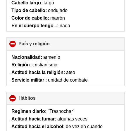
Cabello largo:
largo
Tipo de cabello:
ondulado
Color de cabello:
marrón
En el cuerpo tengo...:
nada
País y religión
click
to
collapse
Nacionalidad:
armenio
contents
Religión:
cristianismo
Actitud hacia la religión:
ateo
Servicio militar :
unidad de combate
Hábitos
click
to
collapse
Regimen diario:
"Trasnochar"
contents
Actitud hacia fumar:
algunas veces
Actitud hacia el alcohol:
de vez en cuando