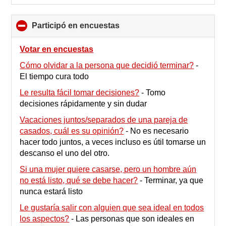
Participó en encuestas
click
to
collapse
Votar en encuestas
contents
Cómo olvidar a la persona que decidió terminar?
-
El tiempo cura todo
Le resulta fácil tomar decisiones?
-
Tomo
decisiones rápidamente y sin dudar
Vacaciones juntos/separados de una pareja de
casados, cuál es su opinión?
-
No es necesario
hacer todo juntos, a veces incluso es útil tomarse un
descanso el uno del otro.
Si una mujer quiere casarse, pero un hombre aún
no está listo, qué se debe hacer?
-
Terminar, ya que
nunca estará listo
Le gustaría salir con alguien que sea ideal en todos
los aspectos?
-
Las personas que son ideales en