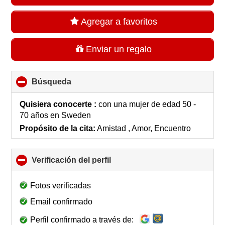
Agregar a favoritos
Enviar un regalo
Búsqueda
click
to
collapse
Quisiera conocerte :
con una mujer de edad 50 -
contents
70 años
en
Sweden
Propósito de la cita:
Amistad , Amor, Encuentro
Verificación del perfil
click
to
collapse
Fotos verificadas
contents
Email confirmado
Perfil confirmado a través de: