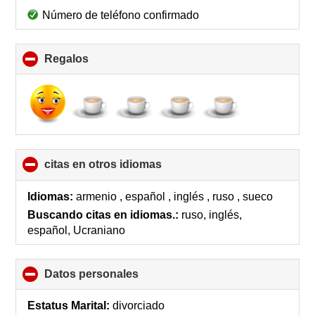
Número de teléfono confirmado
Regalos
click
to
collapse
contents
citas en otros idiomas
click
to
collapse
Idiomas:
armenio , español , inglés , ruso , sueco
contents
Buscando citas en idiomas.:
ruso, inglés,
español, Ucraniano
Datos personales
click
to
collapse
Estatus Marital:
divorciado