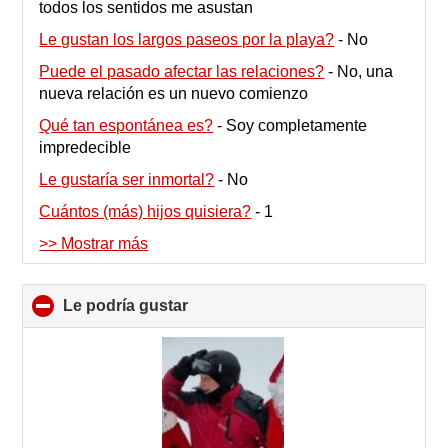
todos los sentidos me asustan
Le gustan los largos paseos por la playa?
-
No
Puede el pasado afectar las relaciones?
-
No, una
nueva relación es un nuevo comienzo
Qué tan espontánea es?
-
Soy completamente
impredecible
Le gustaría ser inmortal?
-
No
Cuántos (más) hijos quisiera?
-
1
>> Mostrar más
Le podría gustar
click
to
collapse
contents