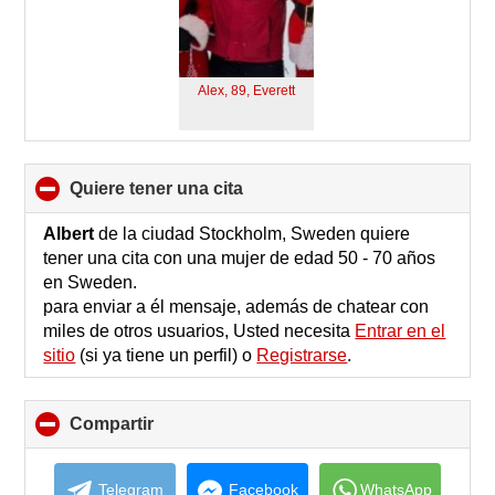
Alex, 89,
Everett
quiere tener una cita
click
to
collapse
Albert
de la ciudad Stockholm, Sweden quiere
contents
tener una cita con una mujer de edad 50 - 70 años
en Sweden.
para enviar a él mensaje, además de chatear con
miles de otros usuarios, Usted necesita
Entrar en el
sitio
(si ya tiene un perfil) o
Registrarse
.
Compartir
click
to
collapse
contents
Telegram
Facebook
WhatsApp