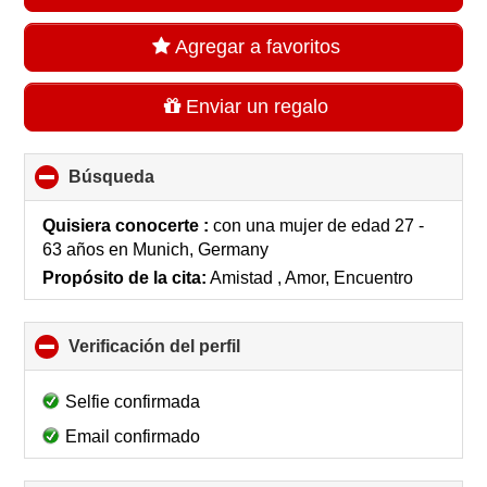
Agregar a favoritos
Enviar un regalo
Búsqueda
click
to
collapse
Quisiera conocerte :
con una mujer de edad 27 -
contents
63 años
en
Munich, Germany
Propósito de la cita:
Amistad , Amor, Encuentro
Verificación del perfil
click
to
collapse
Selfie confirmada
contents
Email confirmado