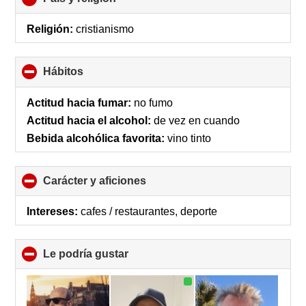
to
collapse
Religión:
cristianismo
contents
Hábitos
click
to
collapse
Actitud hacia fumar:
no fumo
contents
Actitud hacia el alcohol:
de vez en cuando
Bebida alcohólica favorita:
vino tinto
Carácter y aficiones
click
to
collapse
Intereses:
cafes / restaurantes, deporte
contents
Le podría gustar
click
to
collapse
contents