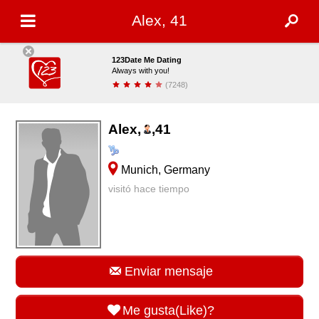
Alex, 41
123Date Me Dating
Always with you!
(7248)
Descargar
Alex,
,
41
Munich, Germany
visitó hace tiempo
Enviar mensaje
Me gusta(Like)?