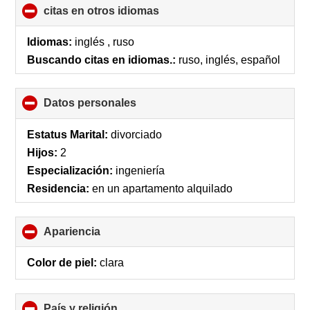
citas en otros idiomas
click
to
collapse
Idiomas:
inglés , ruso
contents
Buscando citas en idiomas.:
ruso, inglés, español
Datos personales
click
to
collapse
Estatus Marital:
divorciado
contents
Hijos:
2
Especialización:
ingeniería
Residencia:
en un apartamento alquilado
Apariencia
click
to
collapse
Color de piel:
clara
contents
País y religión
click