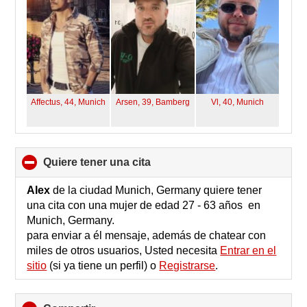
Affectus, 44,
Munich
Arsen, 39,
Bamberg
Vl, 40,
Munich
quiere tener una cita
click
to
collapse
Alex
de la ciudad Munich, Germany quiere tener
contents
una cita con una mujer de edad 27 - 63 años en
Munich, Germany.
para enviar a él mensaje, además de chatear con
miles de otros usuarios, Usted necesita
Entrar en el
sitio
(si ya tiene un perfil) o
Registrarse
.