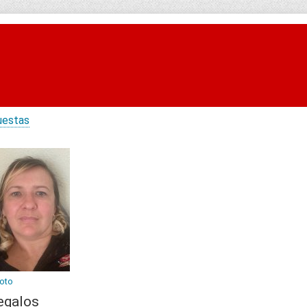
uestas
Foto
egalos