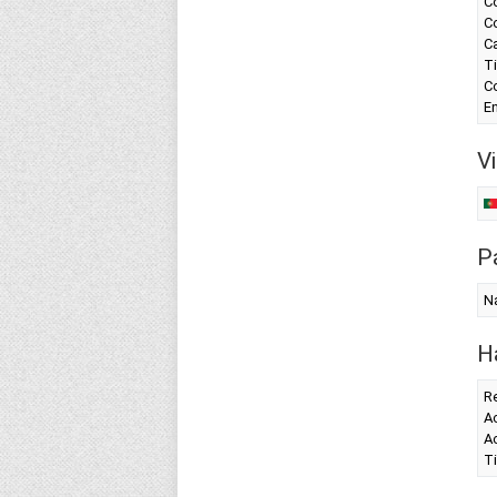
Co
Co
C
Ti
Co
En
Vi
Pa
N
H
R
Ac
Ac
T