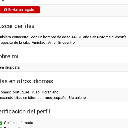
Enviar un regalo
uscar perfiles
uisiera conocerte:
con un hombre de edad 44 - 70 años en Nordrhein-Westfa
ropósito de la cita:
Amistad , Amor, Encuentro
obre mí
em disposta
itas en otros idiomas
iomas: portugués , ruso , ucraniano
uscando citas en idiomas.: ruso, español, Ucraniano
rificación del perfil
Selfie confirmada