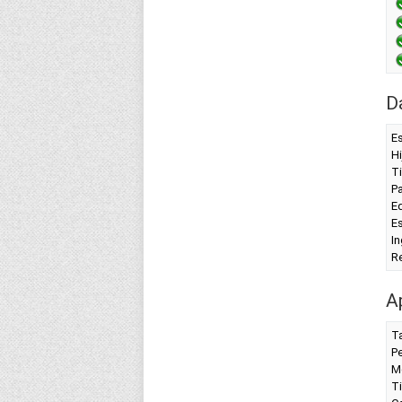
D
Es
Hi
T
P
Ed
Es
In
R
A
T
P
M
T