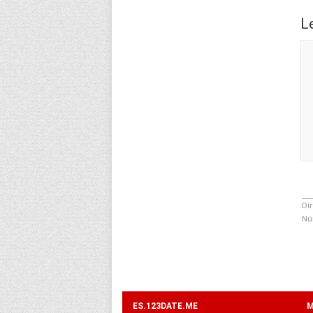
L
Dir
Nú
ES.123DATE.ME
M