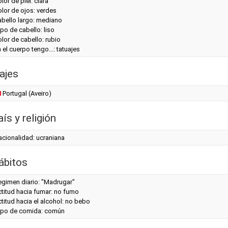
lor de piel: clara
lor de ojos: verdes
abello largo: mediano
po de cabello: liso
lor de cabello: rubio
 el cuerpo tengo...: tatuajes
ajes
Portugal (Aveiro)
ís y religión
acionalidad: ucraniana
ábitos
egimen diario: "Madrugar"
titud hacia fumar: no fumo
titud hacia el alcohol: no bebo
ipo de comida: común