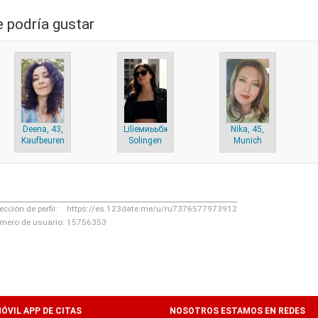
e podría gustar
Deena, 43,
Lilieмиььбжжж, 41,
Nika, 45,
Kaufbeuren
Solingen
Munich
ección de perfil:
https://es.123date.me/u/ru7376577973912
mero de usuario:
15756353
ÓVIL APP DE CITAS
NOSOTROS ESTAMOS EN REDES