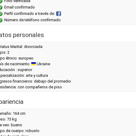
Foto verificada
Email confirmado
Perfil confirmado a través de:
Número de teléfono confirmado
atos personales
tatus Marital: divorciada
jos: 2
ipo étnico: europeo
aís de nacimiento:
Ukraine
ucación : superior
pecialización: arte y cultura
gresos financieros: debajo del promedio
esidencia: con compañeros de piso
pariencia
amaño: 164 cm
eso: 73 kg
e veo: bueno
ipo de cuerpo: robusto