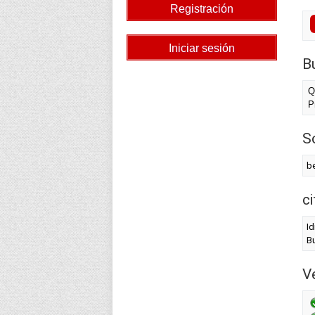
B
Q
P
S
b
c
Id
B
Ve