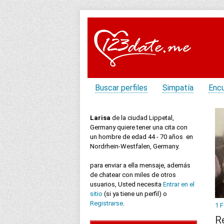
Buscar perfiles
Simpatía
Enc
Larisa
de la ciudad Lippetal,
Germany quiere tener una cita con
un hombre de edad 44 - 70 años en
Nordrhein-Westfalen, Germany.
para enviar a ella mensaje, además
de chatear con miles de otros
usuarios, Usted necesita
Entrar en el
sitio
(si ya tiene un perfil) o
Registrarse
.
1 
R