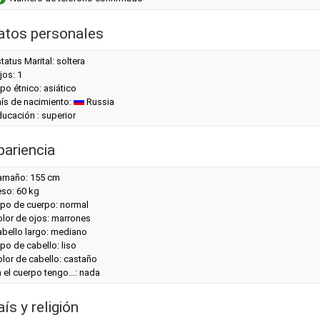
atos personales
tatus Marital: soltera
jos: 1
po étnico: asiático
aís de nacimiento:
Russia
ucación : superior
pariencia
amaño: 155 cm
eso: 60 kg
ipo de cuerpo: normal
olor de ojos: marrones
abello largo: mediano
po de cabello: liso
lor de cabello: castaño
 el cuerpo tengo...: nada
ís y religión