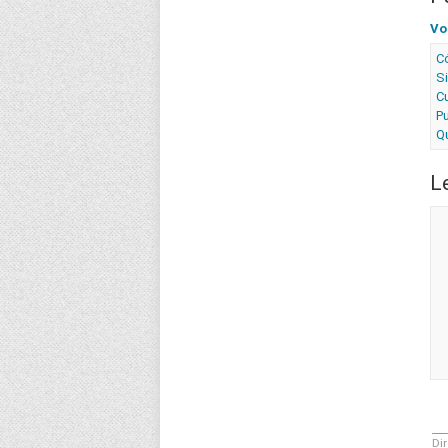
Vo
C
S
Cu
Pu
Q
L
Dir