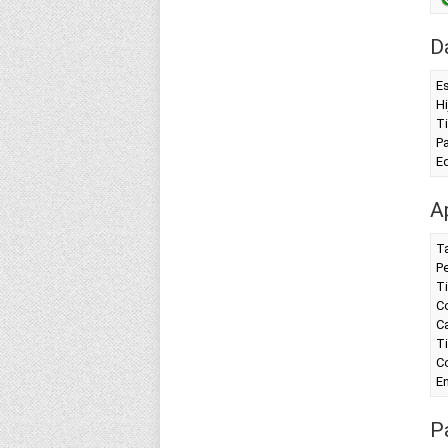
D
Es
Hi
Ti
P
Ed
A
T
P
T
C
C
Ti
Co
En
Pa