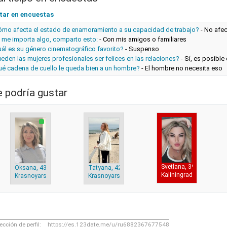
tar en encuestas
ómo afecta el estado de enamoramiento a su capacidad de trabajo?
-
No afec
i me importa algo, comparto esto:
-
Con mis amigos o familiares
ál es su género cinematográfico favorito?
-
Suspenso
eden las mujeres profesionales ser felices en las relaciones?
-
Sí, es posible
ué cadena de cuello le queda bien a un hombre?
-
El hombre no necesita eso
e podría gustar
Svetlana, 39,
Oksana, 43,
Tatyana, 42,
Kaliningrad
Krasnoyarsk
Krasnoyarsk
ección de perfil:
https://es.123date.me/u/ru6882367677548