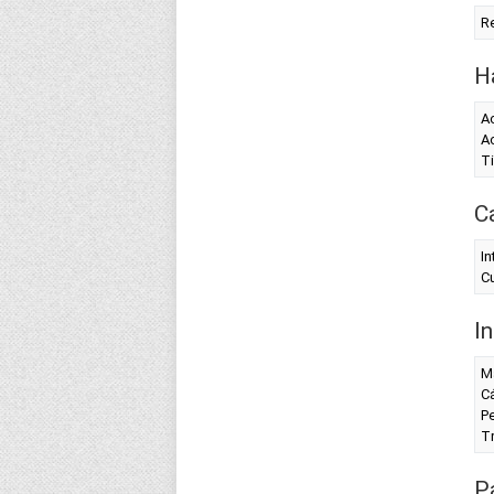
Re
H
Ac
Ac
T
C
In
Cu
I
M
C
Pe
T
P