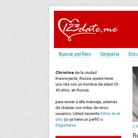
Buscar perfiles
Simpatía
Enc
Christina
de la ciudad
Krasnoyarsk, Russia quiere tener
una cita con un hombre de edad 35 -
45 años en Russia.
para enviar a ella mensaje, además
de chatear con miles de otros
usuarios, Usted necesita
Entrar en el
sitio
(si ya tiene un perfil) o
Registrarse
.
2 f
R