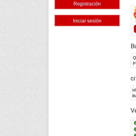
B
Q
P
c
I
Bu
Ve