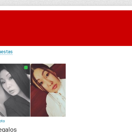
uestas
oto
egalos