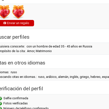
Enviar un regalo
uscar perfiles
uisiera conocerte:
con un hombre de edad 35 - 45 años en Russia
ropósito de la cita:
Amor, Matrimonio
itas en otros idiomas
diomas: ruso
scando citas en idiomas.: ruso, arábico, alemán, inglés, griego, hebreo, espa
rificación del perfil
Selfie confirmada
Fotos verificadas
Número de teléfono confirmado