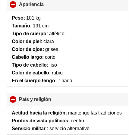
Apariencia
click
to
collapse
Peso:
101 kg
contents
Tamaño:
191 cm
Tipo de cuerpo:
atlético
Color de piel:
clara
Color de ojos:
grises
Cabello largo:
corto
Tipo de cabello:
liso
Color de cabello:
rubio
En el cuerpo tengo...:
nada
País y religión
click
to
collapse
Actitud hacia la religión:
mantengo las tradiciones
contents
Puntos de vista políticos:
centro
Servicio militar :
servicio alternativo