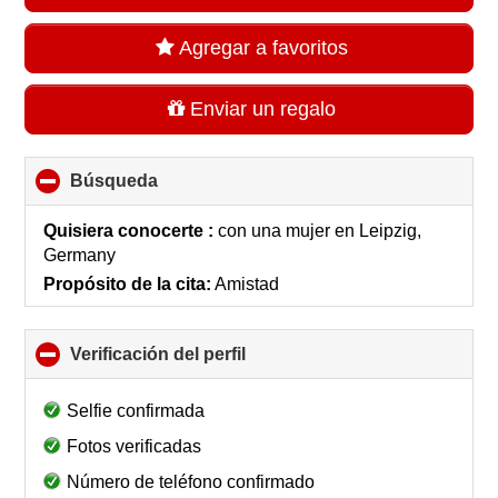
Agregar a favoritos
Enviar un regalo
Búsqueda
click
to
collapse
Quisiera conocerte :
con una mujer
en
Leipzig,
contents
Germany
Propósito de la cita:
Amistad
Verificación del perfil
click
to
collapse
Selfie confirmada
contents
Fotos verificadas
Número de teléfono confirmado