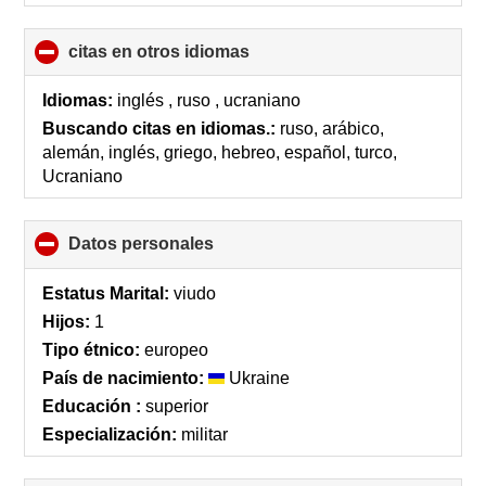
citas en otros idiomas
click
to
collapse
Idiomas:
inglés , ruso , ucraniano
contents
Buscando citas en idiomas.:
ruso, arábico,
alemán, inglés, griego, hebreo, español, turco,
Ucraniano
Datos personales
click
to
collapse
Estatus Marital:
viudo
contents
Hijos:
1
Tipo étnico:
europeo
País de nacimiento:
Ukraine
Educación :
superior
Especialización:
militar