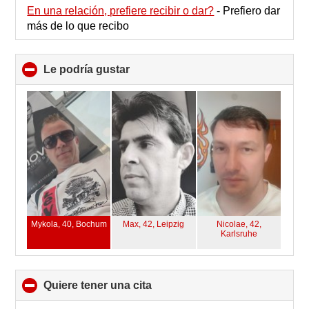
En una relación, prefiere recibir o dar?
-
Prefiero dar
más de lo que recibo
Le podría gustar
click
to
collapse
contents
Mykola, 40,
Bochum
Max, 42,
Leipzig
Nicolae, 42,
Karlsruhe
quiere tener una cita
click
to