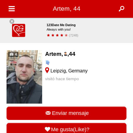
Artеm, 44
123Date Me Dating
Always with you!
(7248)
Descargar
Artеm,
,
44
4
Leipzig, Germany
visitó hace tiempo
Enviar mensaje
Me gusta(Like)?