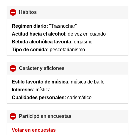
Hábitos
click
to
collapse
Regimen diario:
"Trasnochar"
contents
Actitud hacia el alcohol:
de vez en cuando
Bebida alcohólica favorita:
orgasmo
Tipo de comida:
pescetarianismo
Carácter y aficiones
click
to
collapse
Estilo favorito de música:
música de baile
contents
Intereses:
mística
Cualidades personales:
carismático
Participó en encuestas
click
to
collapse
Votar en encuestas
contents