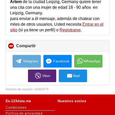
collapse
Artеm
de la ciudad Leipzig, Germany quiere tener
contents
una cita con una mujer de edad 18 - 90 años en
Leipzig, Germany.
para enviar a él mensaje, además de chatear con
miles de otros usuarios, Usted necesita
Entrar en el
sitio
(si ya tiene un perfil) o
Registrarse
.
Compartir
click
to
collapse
contents
Telegram
Facebook
WhatsApp
Viber
Mail
Número de usuario:
16404575
Es.123date.me
Nuestros socios
Condiciones
Política de privacidad