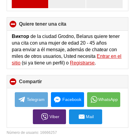
quiere tener una cita
click
to
collapse
Виктор
de la ciudad Grodno, Belarus quiere tener
contents
una cita con una mujer de edad 20 - 45 años
para enviar a él mensaje, además de chatear con
miles de otros usuarios, Usted necesita
Entrar en el
sitio
(si ya tiene un perfil) o
Registrarse
.
Compartir
click
to
collapse
contents
Telegram
Facebook
WhatsApp
Viber
Mail
Número de usuario:
16666257