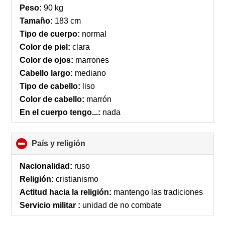
collapse
Peso:
90 kg
contents
Tamaño:
183 cm
Tipo de cuerpo:
normal
Color de piel:
clara
Color de ojos:
marrones
Cabello largo:
mediano
Tipo de cabello:
liso
Color de cabello:
marrón
En el cuerpo tengo...:
nada
País y religión
click
to
collapse
Nacionalidad:
ruso
contents
Religión:
cristianismo
Actitud hacia la religión:
mantengo las tradiciones
Servicio militar :
unidad de no combate