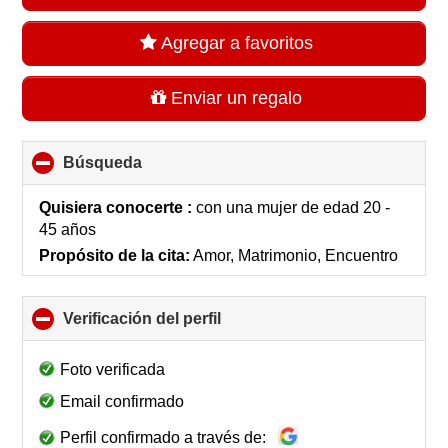
Agregar a favoritos
Enviar un regalo
Búsqueda
click
to
collapse
Quisiera conocerte :
con una mujer de edad 20 -
contents
45 años
Propósito de la cita:
Amor, Matrimonio, Encuentro
Verificación del perfil
click
to
collapse
Foto verificada
contents
Email confirmado
Perfil confirmado a través de: