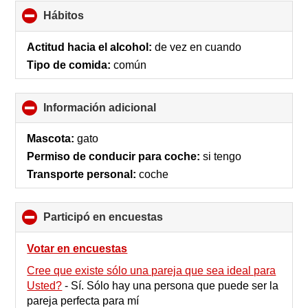
Hábitos
click
to
collapse
Actitud hacia el alcohol:
de vez en cuando
contents
Tipo de comida:
común
Información adicional
click
to
collapse
Mascota:
gato
contents
Permiso de conducir para coche:
si tengo
Transporte personal:
coche
Participó en encuestas
click
to
collapse
Votar en encuestas
contents
Cree que existe sólo una pareja que sea ideal para
Usted?
-
Sí. Sólo hay una persona que puede ser la
pareja perfecta para mí