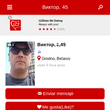
Виктор, 45
123Date Me Dating
Always with you!
(7248)
Descargar
Виктор,
,
45
1
Grodno, Belarus
visitó 6 hora atrás
Enviar mensaje
Me gusta(Like)?