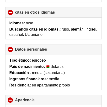
citas en otros idiomas
click
to
collapse
Idiomas:
ruso
contents
Buscando citas en idiomas.:
ruso, alemán, inglés,
español, Ucraniano
Datos personales
click
to
collapse
Tipo étnico:
europeo
contents
País de nacimiento:
Belarus
Educación :
media (secundaria)
Ingresos financieros:
media
Residencia:
en apartamento propio
Apariencia
click
to