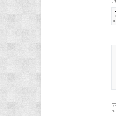
C
Es
In
Cu
L
Dir
Nú