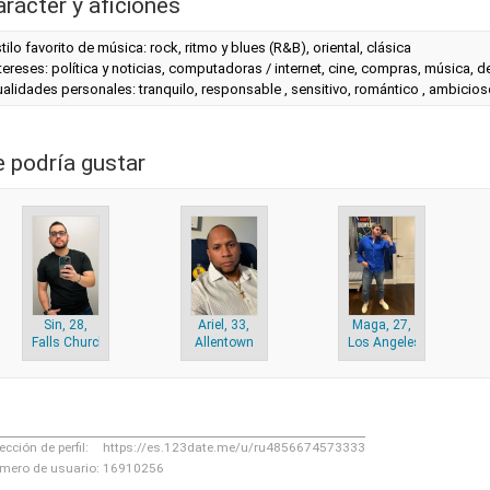
arácter y aficiones
tilo favorito de música: rock, ritmo y blues (R&B), oriental, clásica
tereses: política y noticias, computadoras / internet, cine, compras, música, dep
alidades personales: tranquilo, responsable , sensitivo, romántico , ambicioso
e podría gustar
Sin, 28,
Ariel, 33,
Maga, 27,
Falls Church
Allentown
Los Angeles
ección de perfil:
https://es.123date.me/u/ru4856674573333
mero de usuario:
16910256