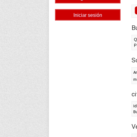
B
Q
P
S
Am
me
c
Id
Bu
Ve