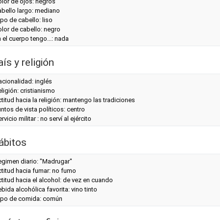
lor de ojos: negros
abello largo: mediano
po de cabello: liso
lor de cabello: negro
 el cuerpo tengo...: nada
ís y religión
cionalidad: inglés
ligión: cristianismo
titud hacia la religión: mantengo las tradiciones
ntos de vista políticos: centro
rvicio militar : no serví al ejército
ábitos
egimen diario: "Madrugar"
titud hacia fumar: no fumo
titud hacia el alcohol: de vez en cuando
bida alcohólica favorita: vino tinto
ipo de comida: común