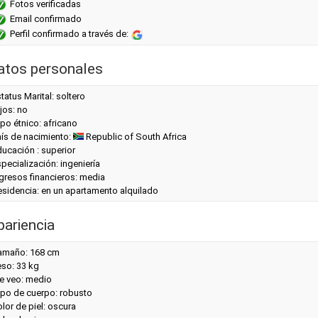
Fotos verificadas
Email confirmado
Perfil confirmado a través de:
atos personales
tatus Marital: soltero
jos: no
po étnico: africano
aís de nacimiento:
Republic of South Africa
ucación : superior
pecialización: ingeniería
gresos financieros: media
esidencia: en un apartamento alquilado
pariencia
amaño: 168 cm
eso: 33 kg
e veo: medio
ipo de cuerpo: robusto
lor de piel: oscura