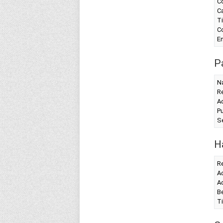
Co
C
Ti
Co
En
Pa
Na
Re
Ac
Pu
Se
H
R
Ac
Ac
Be
T