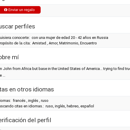
Enviar un regalo
uscar perfiles
uisiera conocerte:
con una mujer de edad 20 - 42 años en Russia
ropósito de la cita:
Amistad , Amor, Matrimonio, Encuentro
obre mí
 John from Africa but base in the United States of America... trying to find true
 ...
itas en otros idiomas
iomas: francés , inglés , ruso
scando citas en idiomas.: ruso, inglés, hebreo, español
rificación del perfil