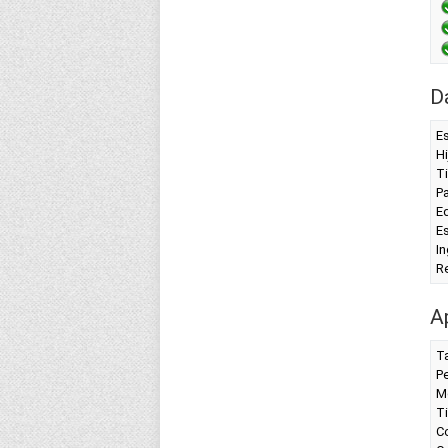
D
Es
Hi
Ti
P
Ed
Es
In
R
A
T
P
M
T
Co