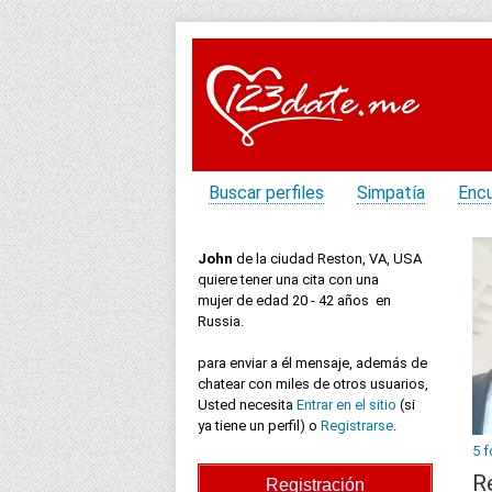
Buscar perfiles
Simpatía
Enc
John
de la ciudad Reston, VA, USA
quiere tener una cita con una
mujer de edad 20 - 42 años en
Russia.
para enviar a él mensaje, además de
chatear con miles de otros usuarios,
Usted necesita
Entrar en el sitio
(si
ya tiene un perfil) o
Registrarse
.
5 f
R