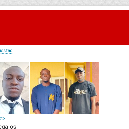
uestas
oto
egalos