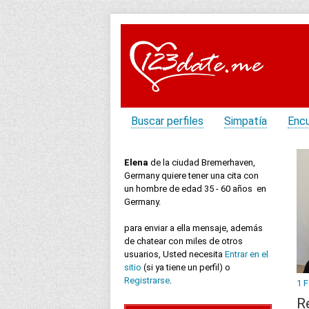
Buscar perfiles
Simpatía
Enc
Elena
de la ciudad Bremerhaven,
Germany quiere tener una cita con
un hombre de edad 35 - 60 años en
Germany.
para enviar a ella mensaje, además
de chatear con miles de otros
usuarios, Usted necesita
Entrar en el
sitio
(si ya tiene un perfil) o
Registrarse
.
1 
R