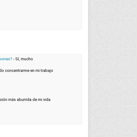
rsonas?
-
Sí, mucho
o concentrarme en mi trabajo
lación más aburrida de mi vida