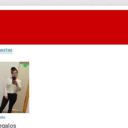
uestas
Foto
egalos