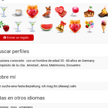
Enviar un regalo
uscar perfiles
uisiera conocerte:
con un hombre de edad 35 - 60 años en Germany
ropósito de la cita:
Amistad , Amor, Matrimonio, Encuentro
obre mí
h suche eine feste Beziehung. Ich mag ihn (Alexey) sehr.
itas en otros idiomas
iomas: ruso , ucraniano