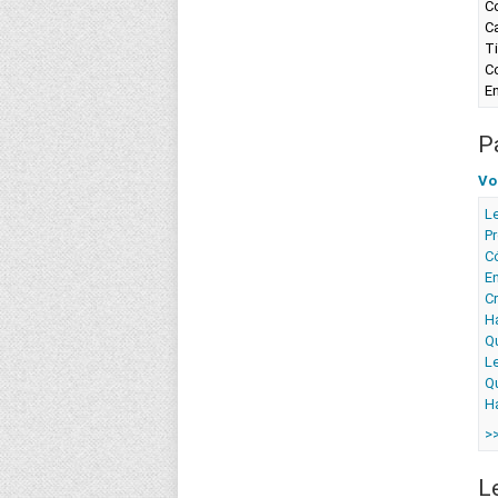
Co
C
Ti
Co
En
P
Vo
Le
Pr
C
E
C
H
Q
Le
Q
Ha
>
L