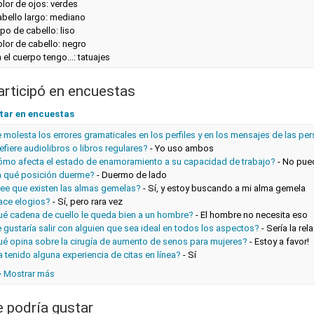
lor de ojos: verdes
abello largo: mediano
po de cabello: liso
lor de cabello: negro
 el cuerpo tengo...: tatuajes
articipó en encuestas
tar en encuestas
 molesta los errores gramaticales en los perfiles y en los mensajes de las pe
efiere audiolibros o libros regulares?
-
Yo uso ambos
ómo afecta el estado de enamoramiento a su capacidad de trabajo?
-
No pued
n qué posición duerme?
-
Duermo de lado
ree que existen las almas gemelas?
-
Sí, y estoy buscando a mi alma gemela
ace elogios?
-
Sí, pero rara vez
ué cadena de cuello le queda bien a un hombre?
-
El hombre no necesita eso
 gustaría salir con alguien que sea ideal en todos los aspectos?
-
Sería la re
ué opina sobre la cirugía de aumento de senos para mujeres?
-
Estoy a favor!
 tenido alguna experiencia de citas en línea?
-
Sí
> Mostrar más
e podría gustar