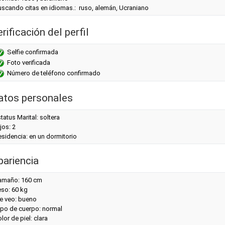
uscando citas en idiomas.: ruso, alemán, Ucraniano
rificación del perfil
Selfie confirmada
Foto verificada
Número de teléfono confirmado
atos personales
tatus Marital: soltera
jos: 2
sidencia: en un dormitorio
pariencia
amaño: 160 cm
eso: 60 kg
e veo: bueno
ipo de cuerpo: normal
lor de piel: clara