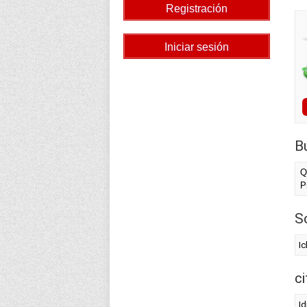
B
Q
P
S
Ic
c
Id