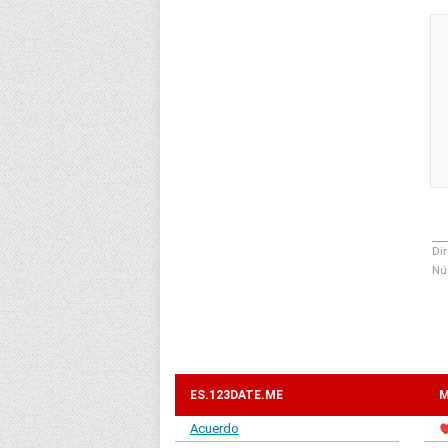
Dir
Nú
ES.123DATE.ME
M
Acuerdo