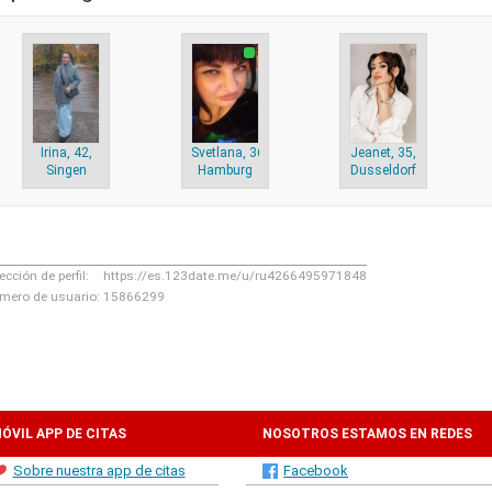
Irina, 42,
Svetlana, 36,
Jeanet, 35,
Singen
Hamburg
Dusseldorf
ección de perfil:
https://es.123date.me/u/ru4266495971848
mero de usuario:
15866299
ÓVIL APP DE CITAS
NOSOTROS ESTAMOS EN REDES
Sobre nuestra app de citas
Facebook
SOCIALES