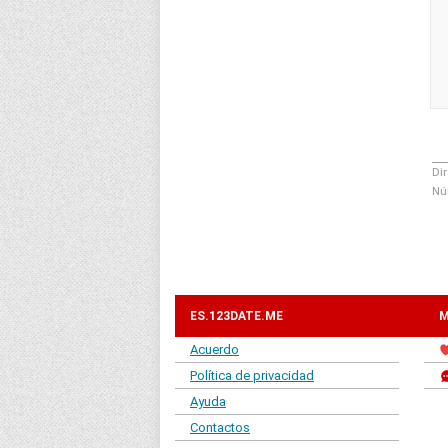
Dir
Nú
ES.123DATE.ME
M
Acuerdo
Política de privacidad
Ayuda
Contactos