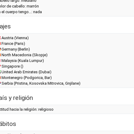
abello largo: mediano
lor de cabello: marrón
 el cuerpo tengo...: nada
ajes
Austria (Vienna)
France (Paris)
Germany (Berlin)
North Macedonia (Skopje)
Malaysia (Kuala Lumpur)
Singapore ()
United Arab Emirates (Dubai)
Montenegro (Podgorica, Bar)
Serbia (Pristina, Kosovska Mitrovica, Gnjilane)
ís y religión
titud hacia la religión: religioso
ábitos