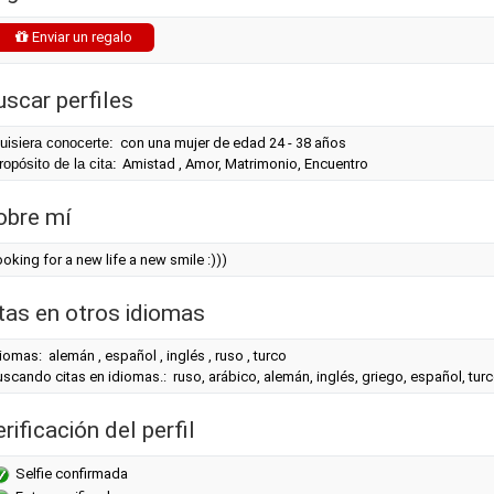
Enviar un regalo
uscar perfiles
uisiera conocerte:
con una mujer de edad 24 - 38 años
ropósito de la cita:
Amistad , Amor, Matrimonio, Encuentro
obre mí
oking for a new life a new smile :)))
itas en otros idiomas
iomas: alemán , español , inglés , ruso , turco
scando citas en idiomas.: ruso, arábico, alemán, inglés, griego, español, tur
rificación del perfil
Selfie confirmada