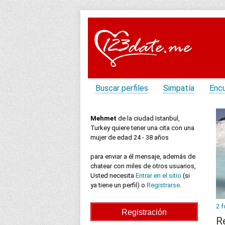
Buscar perfiles
Simpatía
Enc
Mehmet
de la ciudad Istanbul,
Turkey quiere tener una cita con una
mujer de edad 24 - 38 años
para enviar a él mensaje, además de
chatear con miles de otros usuarios,
Usted necesita
Entrar en el sitio
(si
ya tiene un perfil) o
Registrarse
.
2 f
R