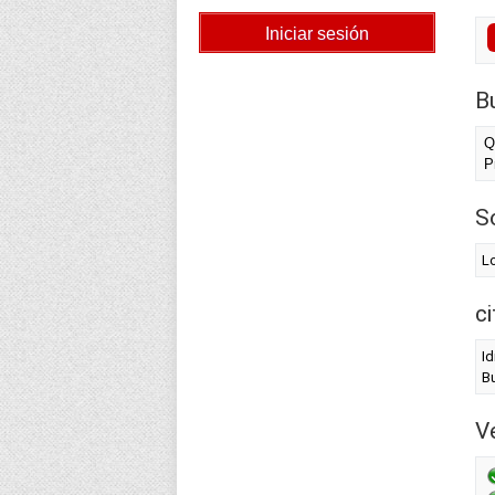
B
Q
P
S
Lo
c
Id
Bu
Ve