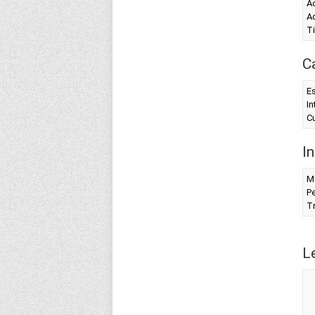
Ac
Ac
T
C
Es
In
Cu
I
M
Pe
T
L