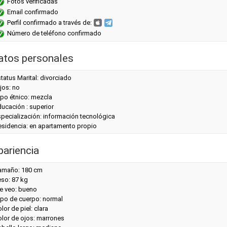
Fotos verificadas
Email confirmado
Perfil confirmado a través de:
Número de teléfono confirmado
atos personales
tatus Marital: divorciado
jos: no
ipo étnico: mezcla
ucación : superior
pecialización: información tecnológica
esidencia: en apartamento propio
pariencia
amaño: 180 cm
eso: 87 kg
e veo: bueno
ipo de cuerpo: normal
lor de piel: clara
olor de ojos: marrones