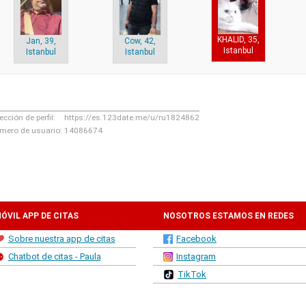
KHALID, 35,
Jan, 39,
Cow, 42,
Istanbul
Istanbul
Istanbul
ección de perfil:
https://es.123date.me/u/ru1824862
mero de usuario:
14086674
ÓVIL APP DE CITAS
NOSOTROS ESTAMOS EN REDES
Sobre nuestra app de citas
Facebook
SOCIALES
Chatbot de citas - Paula
Instagram
TikTok