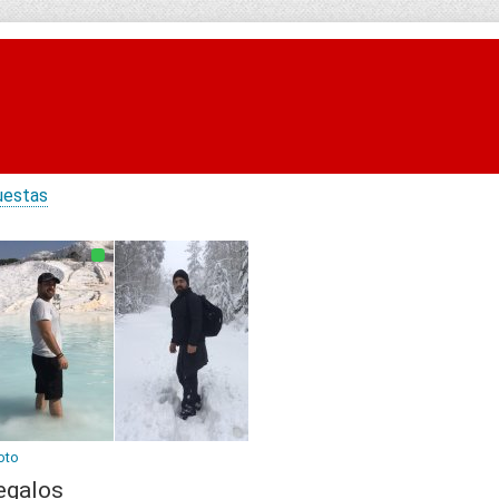
uestas
oto
egalos