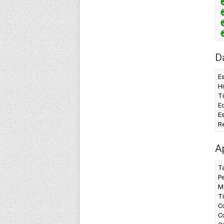
D
Es
Hi
T
Ed
Es
R
A
T
P
M
T
Co
C