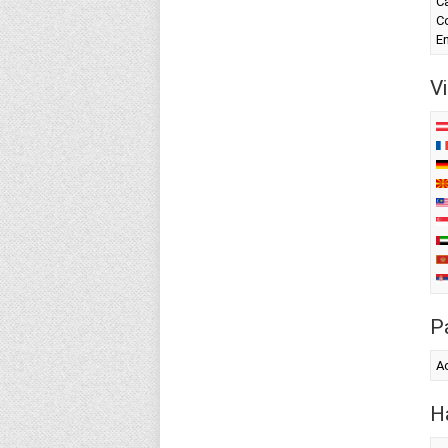
C
Co
En
Vi
Pa
Ac
H