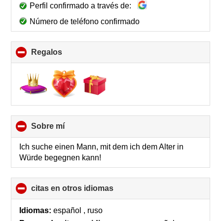
Perfil confirmado a través de:
Número de teléfono confirmado
Regalos
click
to
collapse
contents
Sobre mí
click
to
collapse
Ich suche einen Mann, mit dem ich dem Alter in
contents
Würde begegnen kann!
citas en otros idiomas
click
to
collapse
Idiomas:
español , ruso
contents