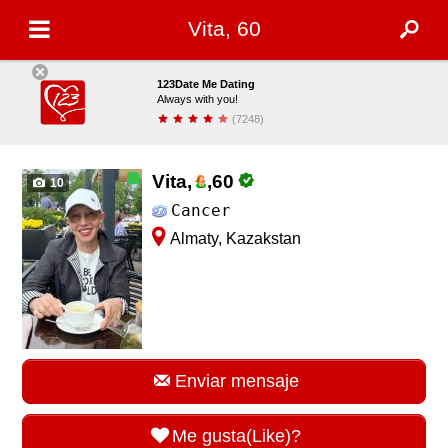
Vita, 60
123Date Me Dating
Always with you!
(7248)
Descargar
Vita,
,
60
10
Cancer
Almaty, Kazakstan
Enviar mensaje
Me gusta(Like)?