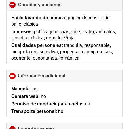
Carácter y aficiones
click
to
collapse
Estilo favorito de música:
pop, rock, música de
contents
baile, clásica
Intereses:
política y noticias, cine, teatro, animales,
filosofía, mística, deporte, Viajar
Cualidades personales:
tranquila, responsable,
me gusta reír, sensitiva, propensa a compromisos,
ocurrente, espontánea, romántica
Información adicional
click
to
collapse
Mascota:
no
contents
Cámara web:
no
Permiso de conducir para coche:
no
Transporte personal:
no