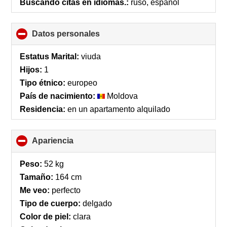
Buscando citas en idiomas.:
ruso, español
Datos personales
click
to
collapse
Estatus Marital:
viuda
contents
Hijos:
1
Tipo étnico:
europeo
País de nacimiento:
Moldova
Residencia:
en un apartamento alquilado
Apariencia
click
to
collapse
Peso:
52 kg
contents
Tamaño:
164 cm
Me veo:
perfecto
Tipo de cuerpo:
delgado
Color de piel:
clara