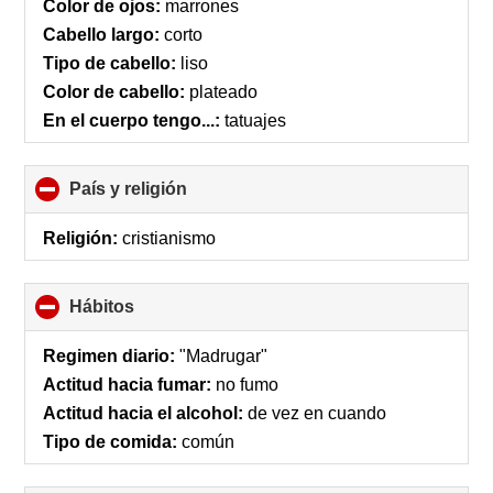
Color de ojos:
marrones
Cabello largo:
corto
Tipo de cabello:
liso
Color de cabello:
plateado
En el cuerpo tengo...:
tatuajes
País y religión
click
to
collapse
Religión:
cristianismo
contents
Hábitos
click
to
collapse
Regimen diario:
"Madrugar"
contents
Actitud hacia fumar:
no fumo
Actitud hacia el alcohol:
de vez en cuando
Tipo de comida:
común