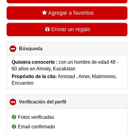
Agregar a favoritos
Enviar un regalo
Búsqueda
click
to
collapse
Quisiera conocerte :
con un hombre de edad 48 -
contents
60 años
en
Almaty, Kazakstan
Propósito de la cita:
Amistad , Amor, Matrimonio,
Encuentro
Verificación del perfil
click
to
collapse
Fotos verificadas
contents
Email confirmado