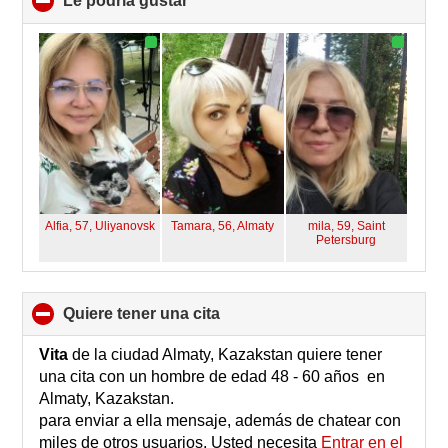
Le podría gustar
click
to
collapse
contents
Alfia, 57,
Uliyanovsk
Tamara, 56,
Almaty
mila, 59,
Saint
Petersburg
quiere tener una cita
click
to
collapse
Vita
de la ciudad Almaty, Kazakstan quiere tener
contents
una cita con un hombre de edad 48 - 60 años en
Almaty, Kazakstan.
para enviar a ella mensaje, además de chatear con
miles de otros usuarios, Usted necesita
Entrar en el