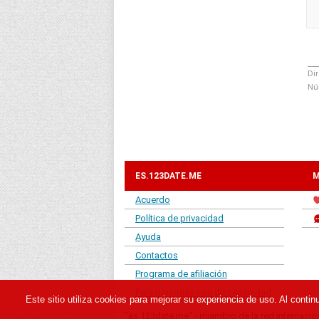
Dir
Nú
ES.123DATE.ME
M
Acuerdo
Política de privacidad
Ayuda
Contactos
Programa de afiliación
Para personas con discapacidad
Este sitio utiliza cookies para mejorar su experiencia de uso. Al conti
"es.123date.me" - miembro de la red internacion