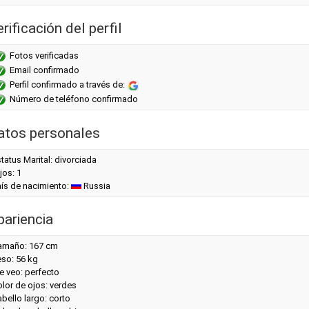
rificación del perfil
Fotos verificadas
Email confirmado
Perfil confirmado a través de:
Número de teléfono confirmado
atos personales
tatus Marital: divorciada
jos: 1
aís de nacimiento:
Russia
pariencia
amaño: 167 cm
eso: 56 kg
e veo: perfecto
lor de ojos: verdes
bello largo: corto