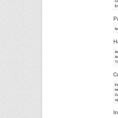
Co
En
Pa
Na
H
Ac
Ac
T
C
Es
In
Cu
op
I