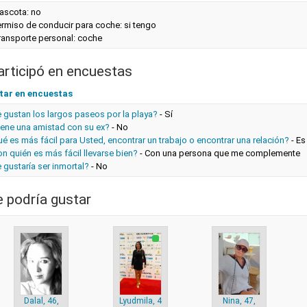
ascota: no
rmiso de conducir para coche: si tengo
ransporte personal: coche
articipó en encuestas
tar en encuestas
 gustan los largos paseos por la playa?
-
Sí
iene una amistad con su ex?
-
No
é es más fácil para Usted, encontrar un trabajo o encontrar una relación?
-
Es
n quién es más fácil llevarse bien?
-
Con una persona que me complemente
 gustaría ser inmortal?
-
No
e podría gustar
Dalal, 46,
Lyudmila, 42,
Nina, 47,