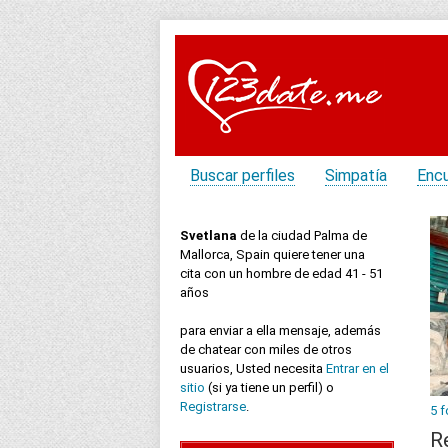
Buscar perfiles
Simpatía
Enc
Svetlana
de la ciudad Palma de
Mallorca, Spain quiere tener una
cita con un hombre de edad 41 - 51
años
para enviar a ella mensaje, además
de chatear con miles de otros
usuarios, Usted necesita
Entrar en el
sitio
(si ya tiene un perfil) o
Registrarse
.
5 f
R