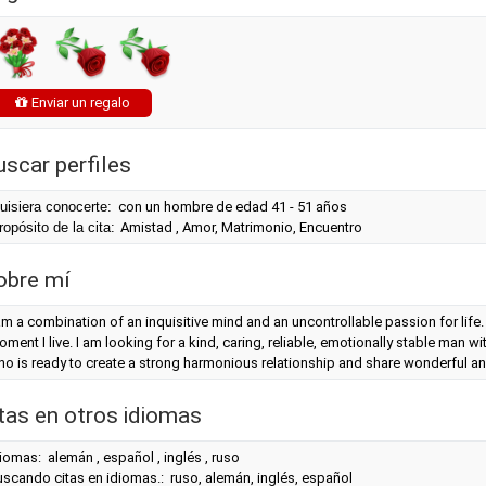
Enviar un regalo
uscar perfiles
uisiera conocerte:
con un hombre de edad 41 - 51 años
ropósito de la cita:
Amistad , Amor, Matrimonio, Encuentro
obre mí
am a combination of an inquisitive mind and an uncontrollable passion for life. I
ment I live. I am looking for a kind, caring, reliable, emotionally stable man
o is ready to create a strong harmonious relationship and share wonderful a
itas en otros idiomas
iomas: alemán , español , inglés , ruso
scando citas en idiomas.: ruso, alemán, inglés, español