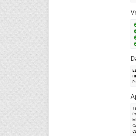
Ve
D
Es
Hi
P
A
T
P
M
Co
Ca