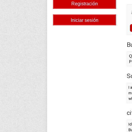
B
Q
P
S
I 
mo
wh
c
Id
Bu