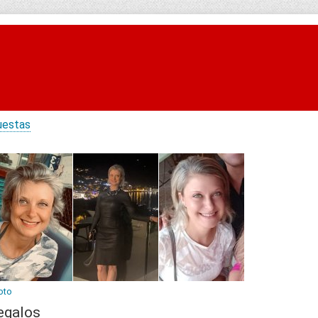
uestas
oto
egalos