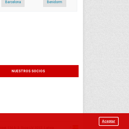
Barcelona
Benidorm
NUESTROS SOCIOS
Aceptar
eet 136 k-3, Riga LV 1012, Latvia.