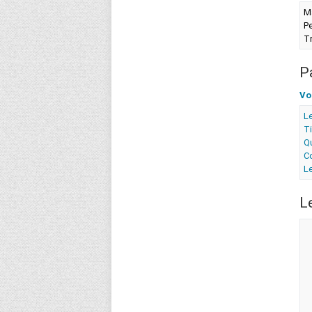
M
Pe
T
P
Vo
Le
T
Qu
Co
Le
L