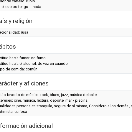
lor de cabello: rubio
 el cuerpo tengo...: nada
ís y religión
cionalidad: rusa
ábitos
titud hacia fumar: no fumo
titud hacia el alcohol: de vez en cuando
ipo de comida: común
arácter y aficiones
tilo favorito de música: rock, blues, jazz, música de baile
tereses: cine, música, lectura, deporte, mar / piscina
alidades personales: tranquila, segura de sí misma, Considero a los demás , s
timista, curiosa
nformación adicional