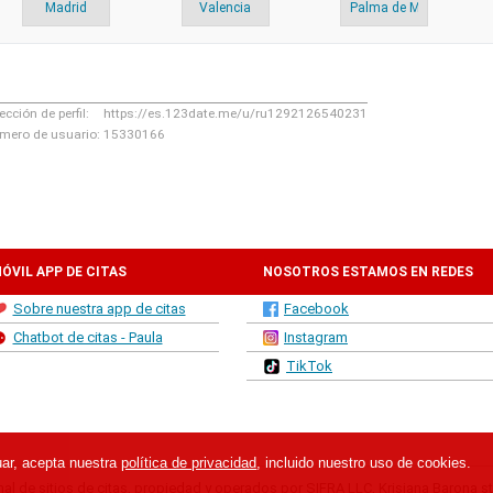
Madrid
Valencia
Palma de Mallorca
ección de perfil:
https://es.123date.me/u/ru1292126540231
mero de usuario:
15330166
ÓVIL APP DE CITAS
NOSOTROS ESTAMOS EN REDES
Sobre nuestra app de citas
Facebook
SOCIALES
Chatbot de citas - Paula
Instagram
TikTok
nuar, acepta nuestra
política de privacidad
, incluido nuestro uso de cookies.
al de sitios de citas, propiedad y operados por SIFRA LLC, Krisjana Barona str