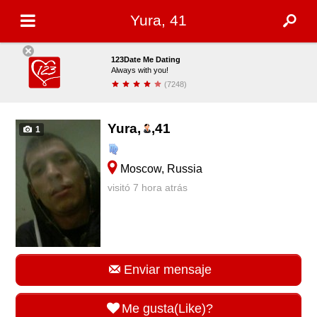
Yura, 41
123Date Me Dating
Always with you!
(7248)
Descargar
Yura,
,
41
1
Moscow, Russia
visitó 7 hora atrás
Enviar mensaje
Me gusta(Like)?