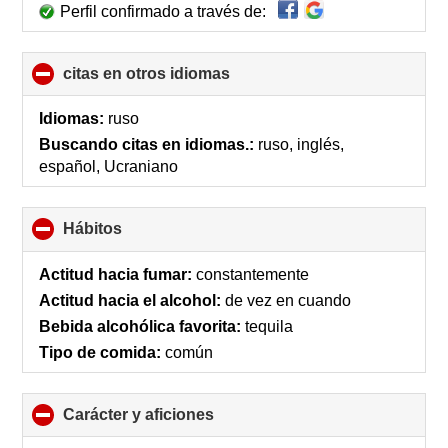
Perfil confirmado a través de:
citas en otros idiomas
click
to
collapse
Idiomas:
ruso
contents
Buscando citas en idiomas.:
ruso, inglés,
español, Ucraniano
Hábitos
click
to
collapse
Actitud hacia fumar:
constantemente
contents
Actitud hacia el alcohol:
de vez en cuando
Bebida alcohólica favorita:
tequila
Tipo de comida:
común
Carácter y aficiones
click
to