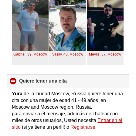
contents
Gabriel, 39,
Moscow
Vasily, 40,
Moscow
Meylis, 37,
Moscow
quiere tener una cita
click
to
collapse
Yura
de la ciudad Moscow, Russia quiere tener una
contents
cita con una mujer de edad 41 - 49 años en
Moscow and Moscow region, Russia.
para enviar a él mensaje, además de chatear con
miles de otros usuarios, Usted necesita
Entrar en el
sitio
(si ya tiene un perfil) o
Registrarse
.