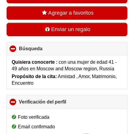
Agregar a favoritos
Enviar un regalo
Búsqueda
click
to
collapse
Quisiera conocerte :
con una mujer de edad 41 -
contents
49 años
en
Moscow and Moscow region, Russia
Propósito de la cita:
Amistad , Amor, Matrimonio,
Encuentro
Verificación del perfil
click
to
collapse
Foto verificada
contents
Email confirmado