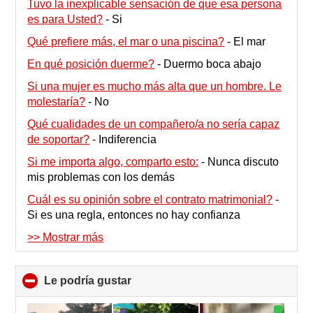
Tuvo la inexplicable sensación de que esa persona
es para Usted?
-
Si
Qué prefiere más, el mar o una piscina?
-
El mar
En qué posición duerme?
-
Duermo boca abajo
Si una mujer es mucho más alta que un hombre. Le
molestaría?
-
No
Qué cualidades de un compañero/a no sería capaz
de soportar?
-
Indiferencia
Si me importa algo, comparto esto:
-
Nunca discuto
mis problemas con los demás
Cuál es su opinión sobre el contrato matrimonial?
-
Si es una regla, entonces no hay confianza
>> Mostrar más
Le podría gustar
click
to
collapse