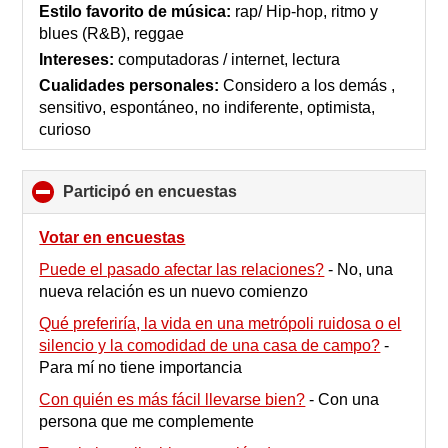
collapse
Estilo favorito de música:
rap/ Hip-hop, ritmo y
contents
blues (R&B), reggae
Intereses:
computadoras / internet, lectura
Cualidades personales:
Considero a los demás ,
sensitivo, espontáneo, no indiferente, optimista,
curioso
Participó en encuestas
click
to
collapse
Votar en encuestas
contents
Puede el pasado afectar las relaciones?
-
No, una
nueva relación es un nuevo comienzo
Qué preferiría, la vida en una metrópoli ruidosa o el
silencio y la comodidad de una casa de campo?
-
Para mí no tiene importancia
Con quién es más fácil llevarse bien?
-
Con una
persona que me complemente