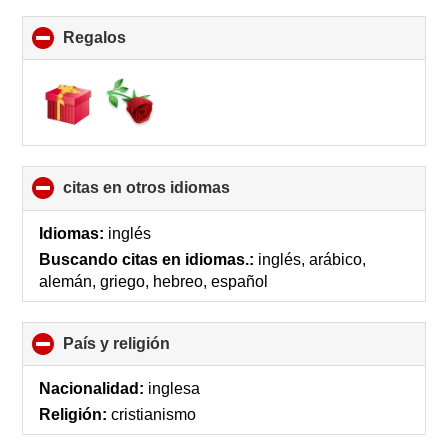
Regalos
click
to
collapse
contents
citas en otros idiomas
click
to
collapse
Idiomas:
inglés
contents
Buscando citas en idiomas.:
inglés, arábico,
alemán, griego, hebreo, español
País y religión
click
to
collapse
Nacionalidad:
inglesa
contents
Religión:
cristianismo