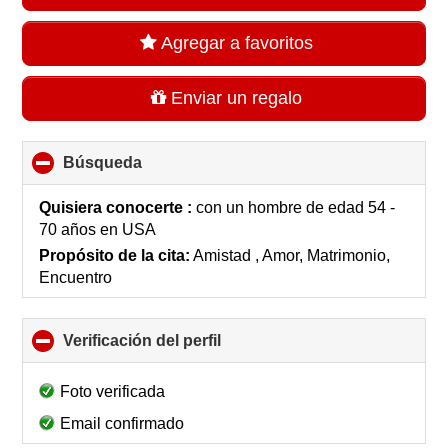
Agregar a favoritos
Enviar un regalo
Búsqueda
click
to
collapse
Quisiera conocerte :
con un hombre de edad 54 -
contents
70 años
en
USA
Propósito de la cita:
Amistad , Amor, Matrimonio,
Encuentro
Verificación del perfil
click
to
collapse
Foto verificada
contents
Email confirmado