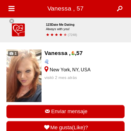
Vanessa , 57
123Date Me Dating
Always with you!
(7248)
Descargar
Vanessa ,
,
57
1
New York, NY, USA
visitó 2 mes atrás
Enviar mensaje
Me gusta(Like)?