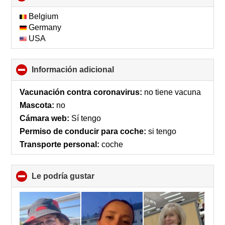
to
collapse
Belgium
contents
Germany
USA
Información adicional
click
to
collapse
Vacunación contra coronavirus:
no tiene vacuna
contents
Mascota:
no
Cámara web:
Sí tengo
Permiso de conducir para coche:
si tengo
Transporte personal:
coche
Le podría gustar
click
to
collapse
contents