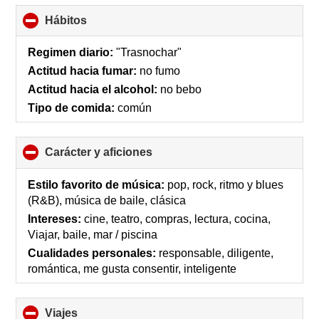
Hábitos
click
to
collapse
Regimen diario:
"Trasnochar"
contents
Actitud hacia fumar:
no fumo
Actitud hacia el alcohol:
no bebo
Tipo de comida:
común
Carácter y aficiones
click
to
collapse
Estilo favorito de música:
pop, rock, ritmo y blues
contents
(R&B), música de baile, clásica
Intereses:
cine, teatro, compras, lectura, cocina,
Viajar, baile, mar / piscina
Cualidades personales:
responsable, diligente,
romántica, me gusta consentir, inteligente
Viajes
click