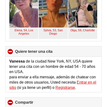
Elena, 54,
Los
Sylvia, 53,
San
Olga, 59,
Charlotte
Angeles
Diego
quiere tener una cita
click
to
collapse
Vanessa
de la ciudad New York, NY, USA quiere
contents
tener una cita con un hombre de edad 54 - 70 años
en USA.
para enviar a ella mensaje, además de chatear con
miles de otros usuarios, Usted necesita
Entrar en el
sitio
(si ya tiene un perfil) o
Registrarse
.
Compartir
click