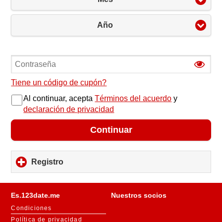
Año
Tiene un código de cupón?
Al continuar, acepta
Términos del acuerdo
y
declaración de privacidad
Continuar
Registro
click
to
expand
contents
Es.123date.me
Nuestros socios
Condiciones
Política de privacidad