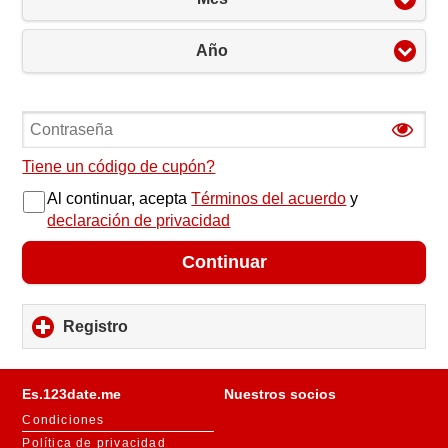
Año
Tiene un código de cupón?
Al continuar, acepta
Términos del acuerdo
y
declaración de privacidad
Continuar
Registro
click
to
expand
contents
Es.123date.me
Nuestros socios
Condiciones
Política de privacidad