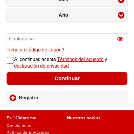
Año
Tiene un código de cupón?
Al continuar, acepta
Términos del acuerdo
y
declaración de privacidad
Continuar
Registro
click
to
expand
contents
Es.123date.me
Nuestros socios
Condiciones
Política de privacidad