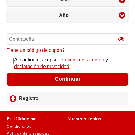
Año
Tiene un código de cupón?
Al continuar, acepta
Términos del acuerdo
y
declaración de privacidad
Continuar
Registro
click
to
expand
contents
Es.123date.me
Nuestros socios
Condiciones
Política de privacidad