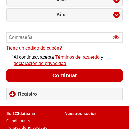
Año
Tiene un código de cupón?
Al continuar, acepta
Términos del acuerdo
y
declaración de privacidad
Continuar
Registro
click
to
expand
contents
Es.123date.me
Nuestros socios
Condiciones
Política de privacidad