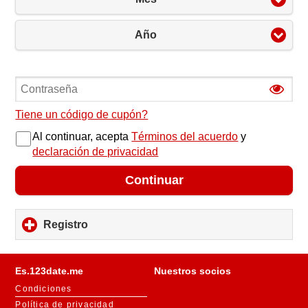
Año
Tiene un código de cupón?
Al continuar, acepta
Términos del acuerdo
y
declaración de privacidad
Continuar
Registro
click
to
expand
contents
Es.123date.me
Nuestros socios
Condiciones
Política de privacidad