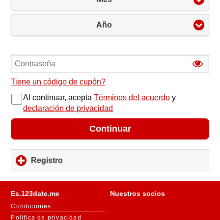
Año
Tiene un código de cupón?
Al continuar, acepta
Términos del acuerdo
y
declaración de privacidad
Continuar
Registro
click
to
expand
contents
Es.123date.me
Nuestros socios
Condiciones
Política de privacidad